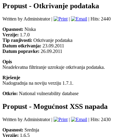
Propust - Otkrivanje podataka
Written by Administrator |
|
| Hits: 2440
Opasnost:
Niska
Verzije:
1.7.0
Tip ranjivosti:
Otkrivanje podataka
Datum otkrivanja:
23.09.2011
Datum popravke:
26.09.2011
Opis
Neadekvatna
filtriranje
uzrokuje
otkrivanja podataka
.
Rješenje
Nadogradnja na noviju verziju 1.7.1.
Otkrio:
National vulnerability database
Propust - Mogućnost XSS napada
Written by Administrator |
|
| Hits: 2430
Opasnost:
Srednja
Verzije:
1.6.5