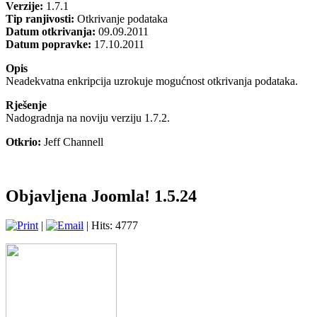
Verzije:
1.7.1
Tip ranjivosti:
Otkrivanje podataka
Datum otkrivanja:
09.09.2011
Datum popravke:
17.10.2011
Opis
Neadekvatna
enkripcija
uzrokuje
mogućnost
otkrivanja podataka
.
Rješenje
Nadogradnja na noviju verziju 1.7.2.
Otkrio:
Jeff Channell
Objavljena Joomla! 1.5.24
|
| Hits: 4777