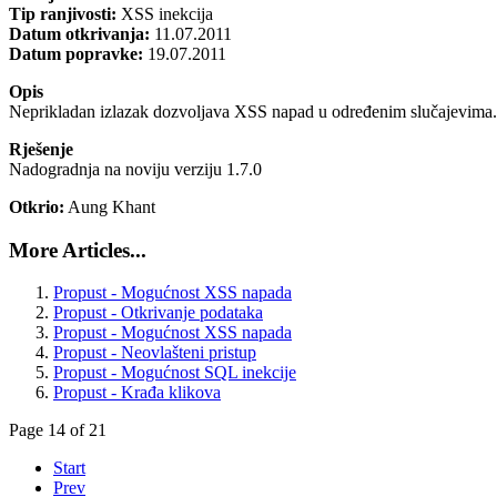
Tip ranjivosti:
XSS inekcija
Datum otkrivanja:
11.07.2011
Datum popravke:
19.07.2011
Opis
Neprikladan izlazak dozvoljava XSS napad u određenim slučajevima.
Rješenje
Nadogradnja na noviju verziju 1.7.0
Otkrio:
Aung Khant
More Articles...
Propust - Mogućnost XSS napada
Propust - Otkrivanje podataka
Propust - Mogućnost XSS napada
Propust - Neovlašteni pristup
Propust - Mogućnost SQL inekcije
Propust - Krađa klikova
Page 14 of 21
Start
Prev