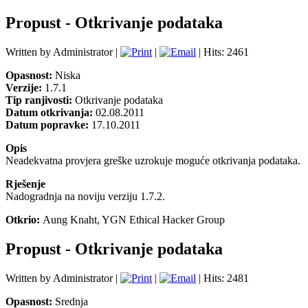
Propust - Otkrivanje podataka
Written by Administrator |
|
| Hits: 2461
Opasnost:
Niska
Verzije:
1.7.1
Tip ranjivosti:
Otkrivanje podataka
Datum otkrivanja:
02.08.2011
Datum popravke:
17.10.2011
Opis
Neadekvatna
provjera greške
uzrokuje
moguće
otkrivanja podataka
.
Rješenje
Nadogradnja na noviju verziju 1.7.2.
Otkrio:
Aung Knaht, YGN Ethical Hacker Group
Propust - Otkrivanje podataka
Written by Administrator |
|
| Hits: 2481
Opasnost:
Srednja