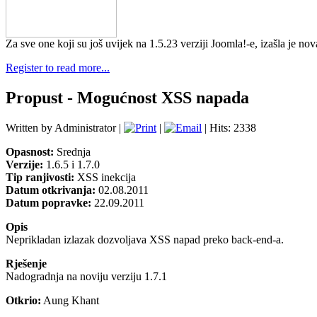
Za sve one koji su još uvijek na 1.5.23 verziji Joomla!-e, izašla je no
Register to read more...
Propust - Mogućnost XSS napada
Written by Administrator |
|
| Hits: 2338
Opasnost:
Srednja
Verzije:
1.6.5 i 1.7.0
Tip ranjivosti:
XSS inekcija
Datum otkrivanja:
02.08.2011
Datum popravke:
22.09.2011
Opis
Neprikladan izlazak dozvoljava XSS napad preko back-end-a.
Rješenje
Nadogradnja na noviju verziju 1.7.1
Otkrio:
Aung Khant