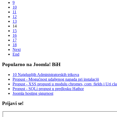
9
10
11
12
13
14
15
16
17
18
Next
End
Popularno na Joomla! BiH
10 Najglupljih Administratorskih trikova
Propust - Mogućnost udaljenog napada pri instalaciji
Propust - XSS propusti u modulu chromes, com_fields i Uri cla
Propust - SQLi propust u predlosku Hathor
Joomla hosting sigurnost
Prijavi se!