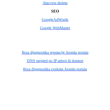
.htaccess skripta
SEO
GoogleAdWords
Google WebMaster
Brza dijagnostika reputacije Joomla portala
DNS pregled po IP adresi ili domeni
Brza dijagnostika exploita Joomla portala