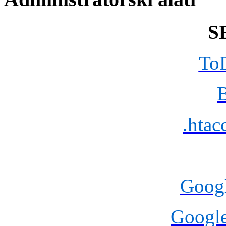
S
To
.htac
Goog
Googl