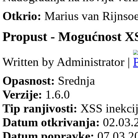
Otkrio:
Marius van Rijnso
Propust - Mogućnost X
Written by Administrator |
Opasnost:
Srednja
Verzije:
1.6.0
Tip ranjivosti:
XSS inekci
Datum otkrivanja:
02.03.
Datum popravke:
07.03.2