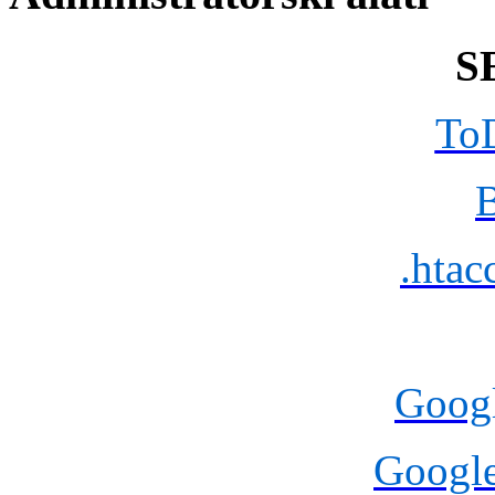
S
To
.htac
Goog
Googl