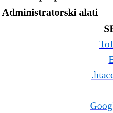
Administratorski alati
S
To
.htac
Goog